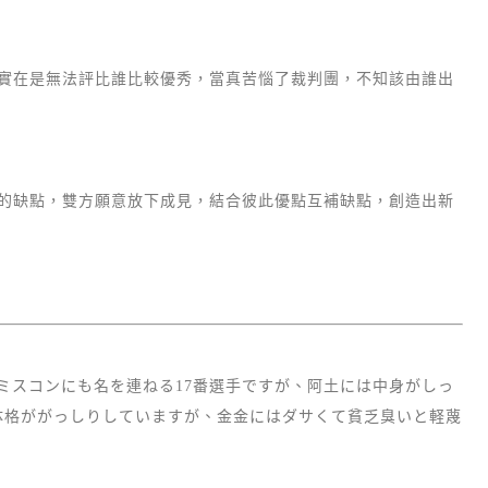
實在是無法評比誰比較優秀，當真苦惱了裁判團，不知該由誰出
的缺點，雙方願意放下成見，結合彼此優點互補缺點，創造出新
ミスコンにも名を連ねる17番選手ですが、阿土には中身がしっ
体格ががっしりしていますが、金金にはダサくて貧乏臭いと軽蔑