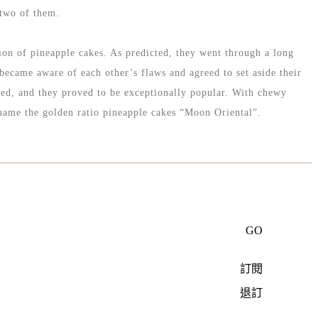
 two of them.
ion of pineapple cakes. As predicted, they went through a long
 became aware of each other’s flaws and agreed to set aside their
ated, and they proved to be exceptionally popular. With chewy
o name the golden ratio pineapple cakes “Moon Oriental”.
GO
訂閱
退訂