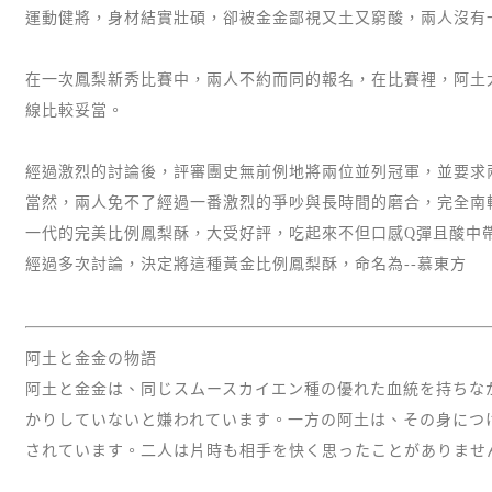
運動健將，身材結實壯碩，卻被金金鄙視又土又窮酸，兩人沒有
在一次鳳梨新秀比賽中，兩人不約而同的報名，在比賽裡，阿土
線比較妥當。
經過激烈的討論後，評審團史無前例地將兩位並列冠軍，並要求
當然，兩人免不了經過一番激烈的爭吵與長時間的磨合，完全南
一代的完美比例鳳梨酥，大受好評，吃起來不但口感Q彈且酸中
經過多次討論，決定將這種黃金比例鳳梨酥，命名為--慕東方
阿土と金金の物語
阿土と金金は、同じスムースカイエン種の優れた血統を持ちな
かりしていないと嫌われています。一方の阿土は、その身につ
されています。二人は片時も相手を快く思ったことがありませ