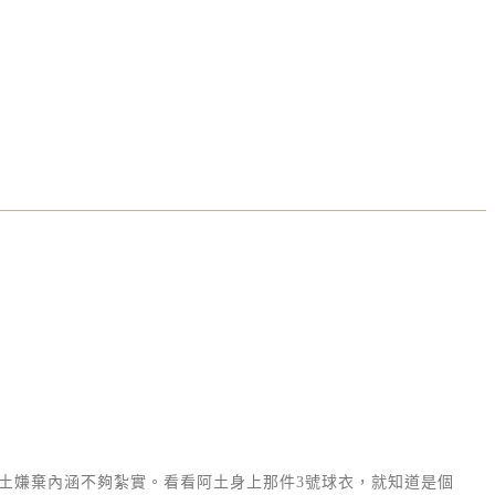
土嫌棄內涵不夠紮實。看看阿土身上那件3號球衣，就知道是個