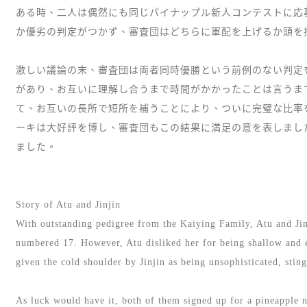
ある時、二人は偶然にも同じパイナップル新人コンテストに応
か優劣の判定がつかず、審査団はどちらに軍配を上げるか頭を
激しい議論の末、審査団は両者同時優勝という前例のない判定
があり、お互いに理解し合うまで時間がかかったことは言うま
て、お互いの長所で短所を補うことにより、ついに完璧な比率
ーキは大好評を博し、審査団もこの結果に満足の意を表しまし
ました。
Story of Atu and Jinjin
With outstanding pedigree from the Kaiying Family, Atu and Jinji
numbered 17. However, Atu disliked her for being shallow and e
given the cold shoulder by Jinjin as being unsophisticated, sti
As luck would have it, both of them signed up for a pineapple n