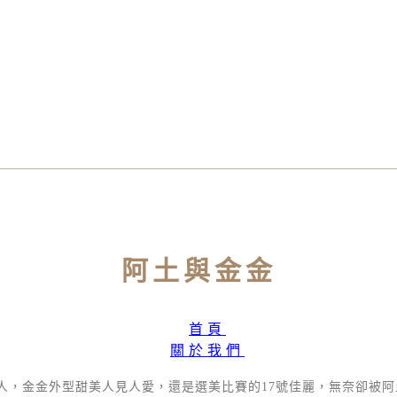
阿土與金金
首頁
關於我們
人，金金外型甜美人見人愛，還是選美比賽的17號佳麗，無奈卻被阿