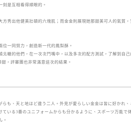
一刻是互相看得順眼的。
大方秀出他健美壯碩的六塊肌；而金金則展現她那甜美可人的氣質，
兩位一同努力，創造新一代的鳳梨酥。
轅北轍的他們，在一次次鬥嘴中，以及多次的配方測試，了解到自己
帶甜，評審團也非常滿意這次的結果。
がらも、天と地ほど違う二人。外見が愛らしい金金は皆に好かれ、
けている3番のユニフォームからも分かるように、スポーツ万能で
ん。