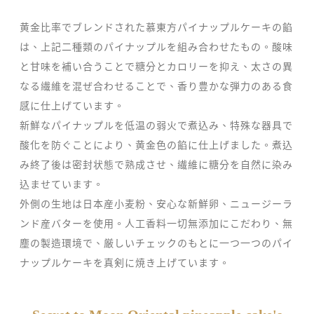
黄金比率でブレンドされた慕東方パイナップルケーキの餡
は、上記二種類のパイナップルを組み合わせたもの。酸味
と甘味を補い合うことで糖分とカロリーを抑え、太さの異
なる繊維を混ぜ合わせることで、香り豊かな弾力のある食
感に仕上げています。
新鮮なパイナップルを低温の弱火で煮込み、特殊な器具で
酸化を防ぐことにより、黄金色の餡に仕上げました。煮込
み終了後は密封状態で熟成させ、繊維に糖分を自然に染み
込ませています。
外側の生地は日本産小麦粉、安心な新鮮卵、ニュージーラ
ンド産バターを使用。人工香料一切無添加にこだわり、無
塵の製造環境で、厳しいチェックのもとに一つ一つのパイ
ナップルケーキを真剣に焼き上げています。