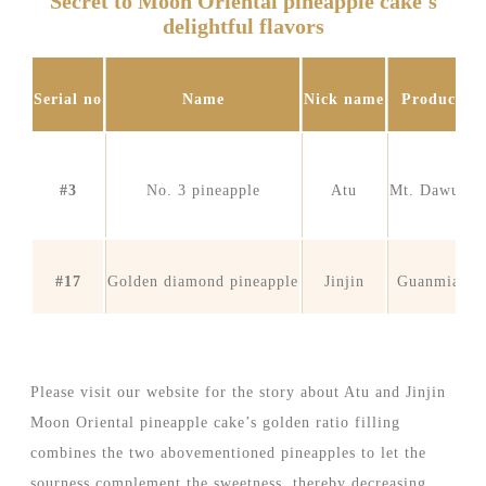
Secret to Moon Oriental pineapple cake's
delightful flavors
Serial no
Name
Nick name
Production
#3
No. 3 pineapple
Atu
Mt. Dawu, P
#17
Golden diamond pineapple
Jinjin
Guanmiao, 
Please visit our website for the story about Atu and Jinjin
Moon Oriental pineapple cake’s golden ratio filling
combines the two abovementioned pineapples to let the
sourness complement the sweetness, thereby decreasing