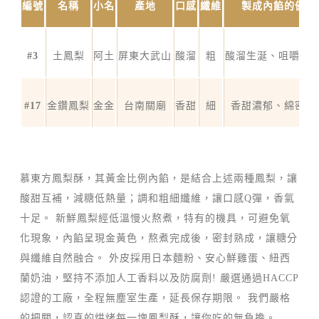
編號
名稱
小名
產地
口感
纖維
製成內餡的優點
#3
土鳳梨
阿土
屏東大武山
酸溜
粗
酸溜生涎、咀嚼口
#17
金鑽鳳梨
金金
台南關廟
香甜
細
香甜濃郁、綿密順
慕東方鳳梨酥，其黃金比例內餡，是結合上述兩種鳳梨，讓
酸甜互補，減糖低熱量；調和粗細纖維，讓口感Q彈，香氣
十足。 新鮮鳳梨經低溫慢火熬煮，特有的機具，可避免氧
化現象，內餡呈現金黃色，熬煮完成後，密封熟成，讓糖分
與纖維自然融合。 外皮採用日本麵粉、安心鮮雞蛋、紐西
蘭奶油，堅持不添加人工香料以及防腐劑! 嚴選通過HACCP
認證的工廠，全程無塵室生產，延長保存期限。 我們嚴格
的把關，認真的烘烤每一塊鳳梨酥，讓你吃的無負擔。