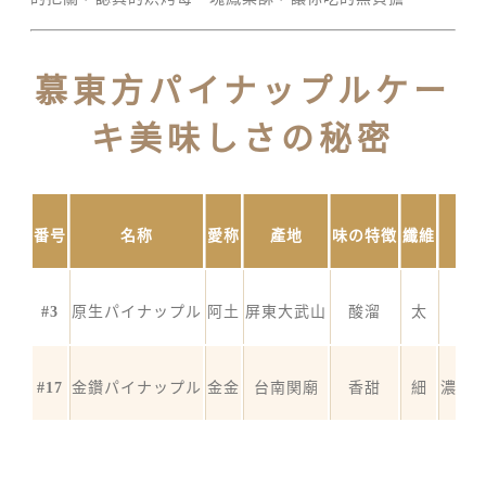
慕東方パイナップルケー
キ美味しさの秘密
番号
名称
愛称
產地
味の特徴
纖維
#3
原生パイナップル
阿土
屏東大武山
酸溜
太
酸
#17
金鑽パイナップル
金金
台南関廟
香甜
細
濃厚