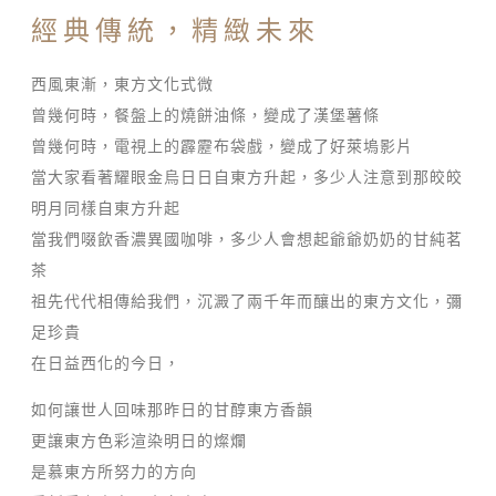
經典傳統，精緻未來
西風東漸，東方文化式微
曾幾何時，餐盤上的燒餅油條，變成了漢堡薯條
曾幾何時，電視上的霹靂布袋戲，變成了好萊塢影片
當大家看著耀眼金烏日日自東方升起，多少人注意到那皎皎
明月同樣自東方升起
當我們啜飲香濃異國咖啡，多少人會想起爺爺奶奶的甘純茗
茶
祖先代代相傳給我們，沉澱了兩千年而釀出的東方文化，彌
足珍貴
在日益西化的今日，
如何讓世人回味那昨日的甘醇東方香韻
更讓東方色彩渲染明日的燦爛
是慕東方所努力的方向