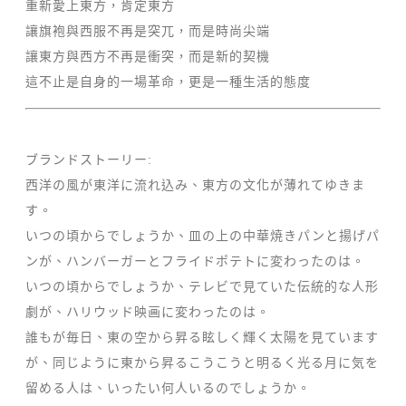
重新愛上東方，肯定東方
讓旗袍與西服不再是突兀，而是時尚尖端
讓東方與西方不再是衝突，而是新的契機
這不止是自身的一場革命，更是一種生活的態度
ブランドストーリー:
西洋の風が東洋に流れ込み、東方の文化が薄れてゆきま
す。
いつの頃からでしょうか、皿の上の中華焼きパンと揚げパ
ンが、ハンバーガーとフライドポテトに変わったのは。
いつの頃からでしょうか、テレビで見ていた伝統的な人形
劇が、ハリウッド映画に変わったのは。
誰もが毎日、東の空から昇る眩しく輝く太陽を見ています
が、同じように東から昇るこうこうと明るく光る月に気を
留める人は、いったい何人いるのでしょうか。