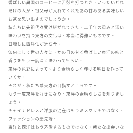
香ばしい異国のコーヒーに舌鼓を打つとき、いったいどれ
だけの人が、祖父母が入れてくれたあの甘みある美味しい
お茶を思い出すのでしょうか。
私たちに先祖代々受け継がれてきた、二千年の重みと深い
味わいを持つ東方の文化は、本当に得難いものです。
日増しに西洋化が進む今、
如何にして世の人々に、かの日の甘く香ばしい東洋の味と
香りをもう一度深く味わってもらい、
東洋の色彩によって、より素晴らしく輝ける明日を作って
いくか、
それが、私たち慕東方の目指すところです。
もう一度東洋を好きになり、東洋の素晴らしさを知りまし
ょう。
チャイナドレスと洋服の混在はもうミスマッチではなく、
ファッションの最先端、
東洋と西洋はもう矛盾するものではなく、新たな出会いな